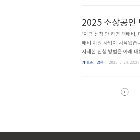
뿐만 아니라 점포 철거·원상
지원 대상은?2024년 또는
신고된 사업자자산 총액 일정 
“지금 신청 안 하면 택배비, 
배비 지원 사업이 시작됐습니
자세한 신청 방법은 아래 
원 신청 바로가기👆️ 🚀 
카테고리 없음
2025. 6. 24. 23:37
소상공인을 위해 택배비 및
실질적인 배송비 부담을 덜
최대 300만원 한도 (택배비
자격 요건사업자등록증 보유 (