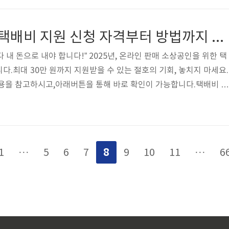
복구 비용, 장려금, 취업훈련, 컨설팅 등 다양한 형태로 지원됩니다.✅
 2025년 내 폐업한 소상공인사업자등록 폐업신고 완료자국세청에 소
2025 소상공인 택배비 지원 신청 자격부터 방법까지 총정리
..
다 내 돈으로 내야 합니다!” 2025년, 온라인 판매 소상공인을 위한 택
다.최대 30만 원까지 지원받을 수 있는 절호의 기회, 놓치지 마세요.
내용을 참고하시고,아래버튼을 통해 바로 확인이 가능합니다.택배비 지
2025 소상공인 택배비 지원 개요2025년 정부는 온라인 판로를 개척하는
 물류비 지원을 강화했습니다.특히 스마트스토어·자사몰 운영자에게
어주는 사업입니다.지원대상: 온라인 판매 중인 소상공인지원금액: 연
 실비 기준)지원항목: 택배비, 물류창고 입출고비, 특송비 등 🧾 지원
8
1
···
5
6
7
9
10
11
···
6
개..