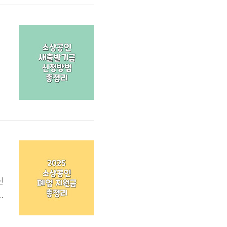
말
무
감
신
소
신
니