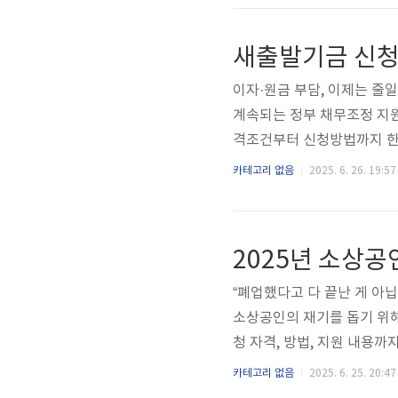
부 요금, 선납금 등이제대로
액을 다시 납부한 경우번호이
기 보증금통신 3사(SKT·KT·
이자·원금 부담, 이제는 줄일
계속되는 정부 채무조정 지원
격조건부터 신청방법까지 한 
보기👆️ 🏁 새출발기금이
카테고리 없음
2025. 6. 26. 19:57
가 과도해 상환이 어려운 분들
혜택을 제공합니다.연체 전 단
청 자격 조건 (2025년 기
득 또는 재산이 일정 기준 이.
“폐업했다고 다 끝난 게 아닙
소상공인의 재기를 돕기 위해
청 자격, 방법, 지원 내용
다.폐업지원금 바로 신청하기
카테고리 없음
2025. 6. 25. 20:47
인이 폐업 후, 생계 어려움