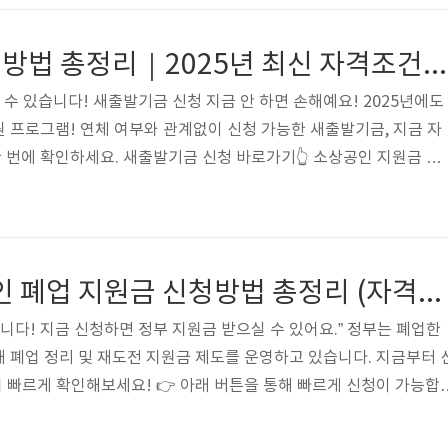
 정산되지 않고 남아 있는 요금을 말합니다.자동이체 해지 후 남은 금
동이나 해지 시 요금 정산 후 환급되지 않은 잔액해지 후 반납한 단
새출발기금 신청방법 총정리｜2025년 최신 자격조건부터 서류까지!
LG..
 수 있습니다! 새출발기금 신청 지금 안 하면 손해예요! 2025년에도
 프로그램! 연체 여부와 관계없이 신청 가능한 새출발기금, 지금 자
번에 확인하세요. 새출발기금 신청 바로가기👆️ 소상공인 지원금 더
란?새출발기금은 정부가 지원하는 부채조정 프로그램입니다.금융권 채
에게 이자 감면, 원금 조정, 상환 유예 등의 실질적인 금융 부담 경
계에서도 신청할 수 있어, 위기 전 선제적 대응이 가능합니다. 📌 
준)2022년 10월 1일 이전 발생한 채무 보유자연체자 또는 상환곤란자
2025년 소상공인 폐업 지원금 신청방법 총정리 (자격부터 신청까지!)
.
니다! 지금 신청하면 정부 지원금 받으실 수 있어요.” 정부는 폐업한
 폐업 정리 및 재도전 지원금 제도를 운영하고 있습니다. 지금부터 
까지 빠르게 확인해보세요! 👉 아래 버튼을 통해 빠르게 신청이 가능합
️ 소상공인 지원금 더 보기👆️ 💡 소상공인 폐업지원금이란? 소상공
과 재창업 준비를 돕기 위한 정부의 지원금 제도입니다.단순 현금 지원