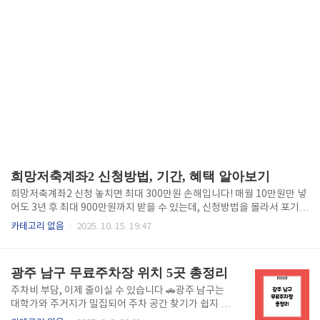
희망저축계좌2 신청방법, 기간, 혜택 알아보기
희망저축계좌2 신청 놓치면 최대 300만원 손해입니다! 매월 10만원만 넣
어도 3년 후 최대 900만원까지 받을 수 있는데, 신청방법을 몰라서 포기하
는 분들이 너무 많습니다. 지금 바로 5분 투자로 평생 혜택을 확보하세요.
카테고리 없음
2025. 10. 15. 19:47
희망저축계좌2 신청하기희망저축계좌2 신청방법 완벽가이드희망저축계
좌2는 온라인과 오프라인 두 가지 방법으로 신청할 수 있습니다. 복지로 홈
페이지(www.bokjiro.go.kr)에서 24시간 언제든 신청 가능하며, 주민센
광주 남구 무료주차장 위치 5곳 총정리
터 방문 시에는 평일 오전 9시부터 오후 6시까지 접수받습니다. 온라인 신
청이 훨씬 빠르고 간편하므로 공인인증서나 간편인증을 미리 준비하세요.
주차비 부담, 이제 줄이실 수 있습니다 🚗광주 남구는
요약: 복지로 온라인 신청이 가장 빠르고 편리합니다 5분 완성 온라인신청
대학가와 주거지가 밀집되어 주차 공간 찾기가 쉽지 않
단계별 가이드1단계: 복지로 홈페이지 접속 후 로그인복지..
은데요.다행히 관공서, 공원, 문화시설을 중심으로 무료