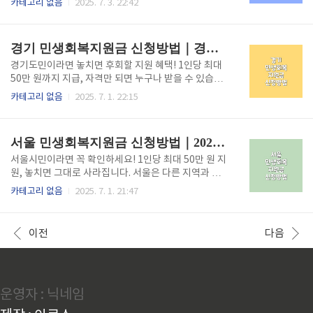
카테고리 없음
2025. 7. 3. 22:42
인 (카카오·공동인증서 등 가능)마이페이지 → 카드정
지카드로 매년 일정 금액이 지원되며, 정해진 사용처에
보 → 잔액 확인문화누리 홈페이지 접속👆️ ※ PC, 모바
서만 사용 가능합니다. 아래에서 2025년 최신 사용처
일 모두 지원되며, 최근 사용내역도 함께 조회 가능합니
정보를 빠르게 확인해보세요. 📌 아래 버튼을 눌러 문화
경기 민생회복지원금 신청방법｜경기도민이라면 꼭 확인해야 할 정보
다.📱 2..
누리카드 공식 사용처 바로 확인하세요문화누리카드
신청하기👆️ 사용처 알아보기👆️ 잔액조회 방법 알아보기
경기도민이라면 놓치면 후회할 지원 혜택! 1인당 최대
👆️ 🎬 영화관에서 사용 가능한 문화누리카드CGV메가박
50만 원까지 지급, 자격만 되면 누구나 받을 수 있습니
스롯데시네마작은 영화관 등※ 현장결제 또는 앱 예매
다.이 글에서 신청자격부터 시기, 지급방식까지 모두 정
카테고리 없음
2025. 7. 1. 22:15
일부 지원 📚 서점 및 도서 구매처YES24, 알라딘, 교보
리해드립니다. 민생회복지원금 신청하기👆️ ✅ 민생회복
문고영풍문고, 반디앤루니스 등※ 온라인 주문 가능
지원금이란?기획재정부가 주관하는 2025 민생회복 소
(문화누리 전용몰 포함)🧳 여행·관광 관련 사용처KTX·
비쿠폰 지원 사업으로, 경기도를 포함한 전국 모든 지역
서울 민생회복지원금 신청방법｜2025년 대상부터 제출서류까지
S..
에서 생활비 부담 완화를 위한 소비쿠폰 형태로 지원됩
니다.지원방식: 지역화폐 / 선불카드 / 카드 포인트 등
서울시민이라면 꼭 확인하세요! 1인당 최대 50만 원 지
중 택 1총 지원금: 13.2조 원 (국비 기준)총 지원 인원:
원, 놓치면 그대로 사라집니다. 서울은 다른 지역과 달
약 5,117만 명 대상 🎯 경기 도민 대상 신청 조건구분지
리 전용 앱과 신청 방식이 다르기 때문에 꼭 숙지하세
카테고리 없음
2025. 7. 1. 21:47
원금액신청 가능 여부기초생활수급자1차 40만 원 + 2
요! 이 글에서는 서울 민생회복지원금의 신청 자격, 시
차 10만 원 = 총 50만 원가능차상위계층·한부모1차 30
기, 방식, 지급금액 등을 정리해드립니다. 민생회복지원
만 원 + 2차 10만 원 = 총 40만 ..
금 신청하기👆️ ✅ 민생회복지원금이란?2025년 정부 주
이전
다음
관 민생회복 소비쿠폰은 전 국민을 대상으로 생활비 부
담을 줄이기 위해 제공되는 소비 지원금입니다.지급 방
식: 디지털 상품권·카드 포인트·선불카드 중 선택지급
대상: 소득 상위 10% 제외 전 국민 (일부 예외 포함)총
운영자 : 닉네임
예산: 약 13.2조 원 (국비 기준) 🎯 서울시 신청 대상 및
금액구분1차 지급2차 지급총합기초생활수급자40만