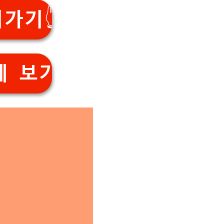
기👆️
에 보기