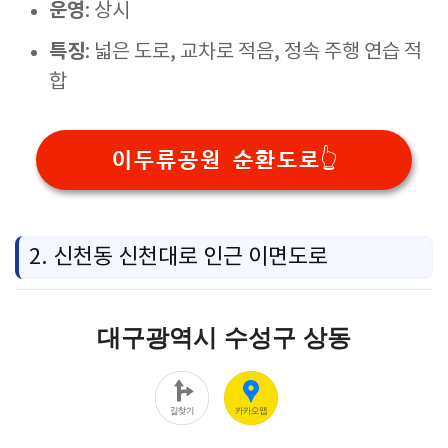
운영
: 상시
특징
: 넓은 도로, 교차로 적음, 정속 주행 연습 적
합
이두류공원 순환도로👆️
2. 신천동 신천대로 인근 이면도로