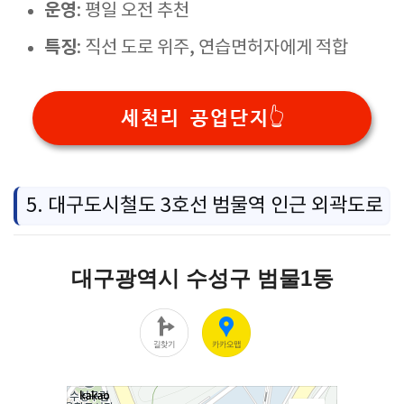
운영
: 평일 오전 추천
특징
: 직선 도로 위주, 연습면허자에게 적합
세천리 공업단지👆️
5. 대구도시철도 3호선 범물역 인근 외곽도로